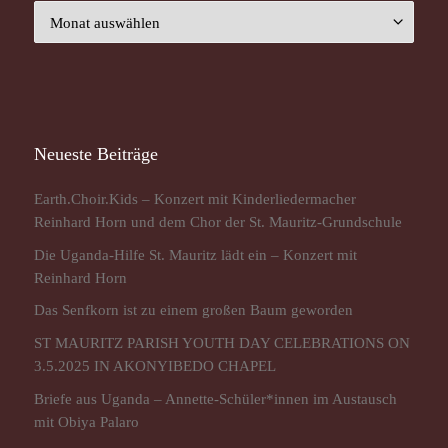
Archiv
Neueste Beiträge
Earth.Choir.Kids – Konzert mit Kinderliedermacher
Reinhard Horn und dem Chor der St. Mauritz-Grundschule
Die Uganda-Hilfe St. Mauritz lädt ein – Konzert mit
Reinhard Horn
Das Senfkorn ist zu einem großen Baum geworden
ST MAURITZ PARISH YOUTH DAY CELEBRATIONS ON
3.5.2025 IN AKONYIBEDO CHAPEL
Briefe aus Uganda – Annette-Schüler*innen im Austausch
mit Obiya Palaro