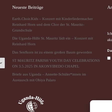
Neueste Beiträge
An
Earth.Choir.Kids – Konzert mit Kinderliedermacher
Reinhard Horn und dem Chor der St. Mauritz-
Grundschule
Ic
Die Uganda-Hilfe St. Mauritz lädt ein – Konzert mit
akz
Reinhard Horn
Da
Das Senfkorn ist zu einem großen Baum geworden
ST MAURITZ PARISH YOUTH DAY CELEBRATIONS
ON 3.5.2025 IN AKONYIBEDO CHAPEL
Briefe aus Uganda – Annette-Schüler*innen im
Austausch mit Obiya Palaro