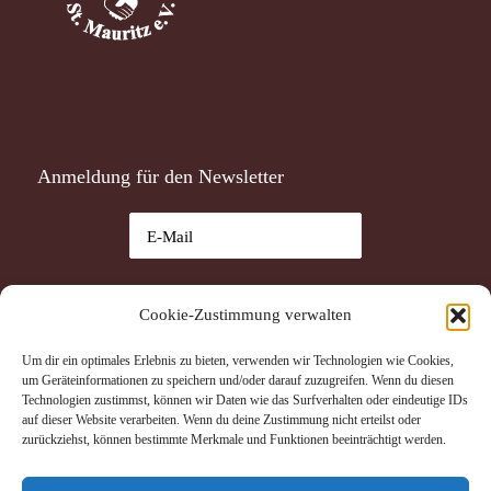
Anmeldung für den Newsletter
Ich habe die
Datenschutzerklärung
gelesen und akzeptiere
Cookie-Zustimmung verwalten
sie.
Um dir ein optimales Erlebnis zu bieten, verwenden wir Technologien wie Cookies,
Datenschutzerklärung
um Geräteinformationen zu speichern und/oder darauf zuzugreifen. Wenn du diesen
Ich akzeptiere die Datenschutzerklärung.
Technologien zustimmst, können wir Daten wie das Surfverhalten oder eindeutige IDs
auf dieser Website verarbeiten. Wenn du deine Zustimmung nicht erteilst oder
zurückziehst, können bestimmte Merkmale und Funktionen beeinträchtigt werden.