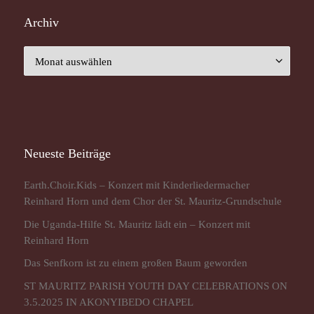
Archiv
Archiv
Neueste Beiträge
Earth.Choir.Kids – Konzert mit Kinderliedermacher
Reinhard Horn und dem Chor der St. Mauritz-Grundschule
Die Uganda-Hilfe St. Mauritz lädt ein – Konzert mit
Reinhard Horn
Das Senfkorn ist zu einem großen Baum geworden
ST MAURITZ PARISH YOUTH DAY CELEBRATIONS ON
3.5.2025 IN AKONYIBEDO CHAPEL