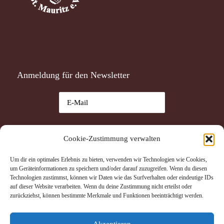
Anmeldung für den Newsletter
Ich habe die
Datenschutzerklärung
gelesen und akzeptiere
Cookie-Zustimmung verwalten
sie.
Um dir ein optimales Erlebnis zu bieten, verwenden wir Technologien wie Cookies,
Datenschutzerklärung
um Geräteinformationen zu speichern und/oder darauf zuzugreifen. Wenn du diesen
Ich akzeptiere die Datenschutzerklärung.
Technologien zustimmst, können wir Daten wie das Surfverhalten oder eindeutige IDs
auf dieser Website verarbeiten. Wenn du deine Zustimmung nicht erteilst oder
zurückziehst, können bestimmte Merkmale und Funktionen beeinträchtigt werden.
Akzeptieren