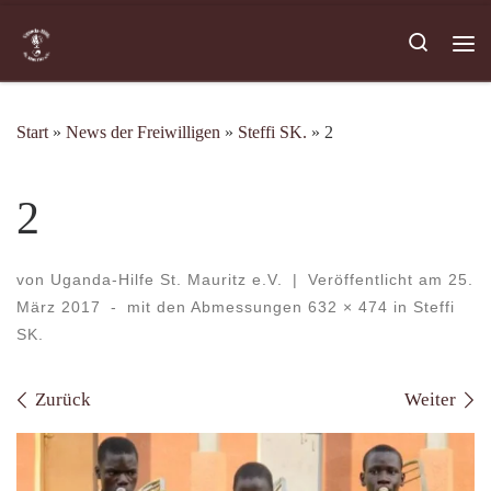
Zum Inhalt springen
Search
Me
Start
»
News der Freiwilligen
»
Steffi SK.
»
2
2
von
Uganda-Hilfe St. Mauritz e.V.
|
Veröffentlicht am
25.
März 2017
-
mit den Abmessungen
632 × 474
in
Steffi
SK.
Bilder Navigation
Zurück
Weiter