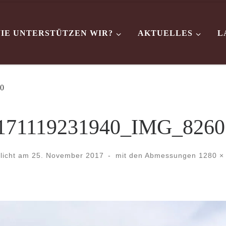
IE UNTERSTÜTZEN WIR?
AKTUELLES
L
60
0171119231940_IMG_8260
tlicht am
25. November 2017
-
mit den Abmessungen
1280 ×