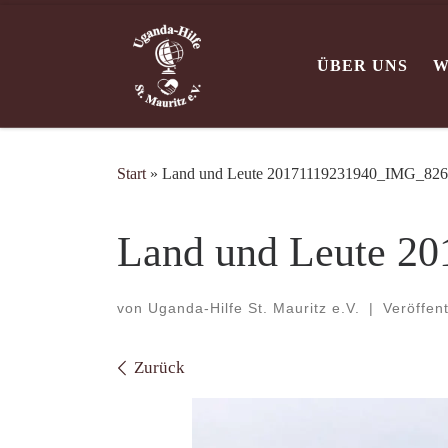
Zum Inhalt springen
ÜBER UNS
W
Start
»
Land und Leute 20171119231940_IMG_82
Land und Leute 2
von
Uganda-Hilfe St. Mauritz e.V.
|
Veröffen
Bilder Navigation
Zurück