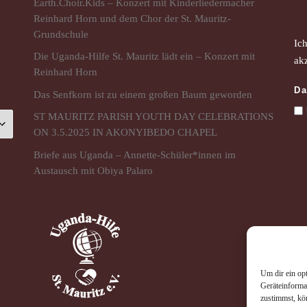
Earth.Choir.Kids – Konzert mit Kinderliedermacher
Reinhard Horn und dem Chor der St. Mauritz-
Grundschule
Ic
Die Uganda-Hilfe St. Mauritz lädt ein – Konzert mit
akz
Reinhard Horn
Da
Das Senfkorn ist zu einem großen Baum geworden
ST MAURITZ PARISH YOUTH DAY CELEBRATIONS
ON 3.5.2025 IN AKONYIBEDO CHAPEL
Briefe aus Uganda – Annette-Schüler*innen im
Austausch mit Obiya Palaro
Um dir ein op
Geräteinforma
zustimmst, kö