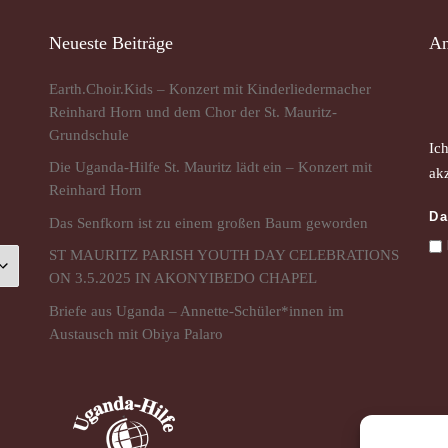
Neueste Beiträge
An
Earth.Choir.Kids – Konzert mit Kinderliedermacher
Reinhard Horn und dem Chor der St. Mauritz-
Grundschule
Ic
Die Uganda-Hilfe St. Mauritz lädt ein – Konzert mit
akz
Reinhard Horn
Da
Das Senfkorn ist zu einem großen Baum geworden
ST MAURITZ PARISH YOUTH DAY CELEBRATIONS
ON 3.5.2025 IN AKONYIBEDO CHAPEL
Briefe aus Uganda – Annette-Schüler*innen im
Austausch mit Obiya Palaro