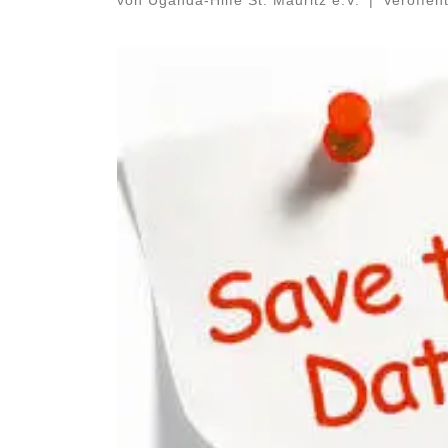
von
Uganda-Hilfe St. Mauritz e.V.
|
Veröffen