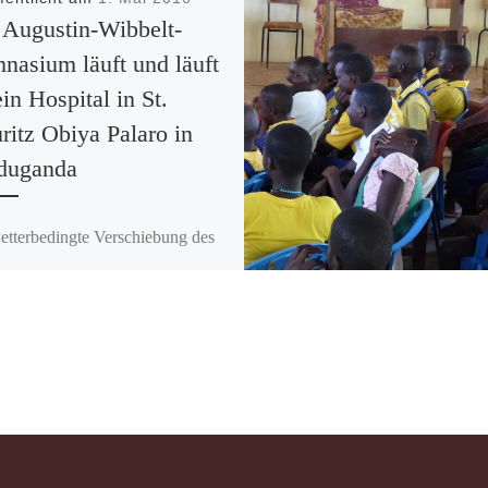
 Augustin-Wibbelt-
nasium läuft und läuft
ein Hospital in St.
itz Obiya Palaro in
duganda
etterbedingte Verschiebung des
ponsorenlaufes um zwei Tage
ie richtige Entscheidung: Die
ische Flagge wehte vor einem
en Himmel am AWG, […]