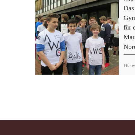
Das
Gym
für 
Maur
Nor
Die w
AWG-S
war d
ugand
blau