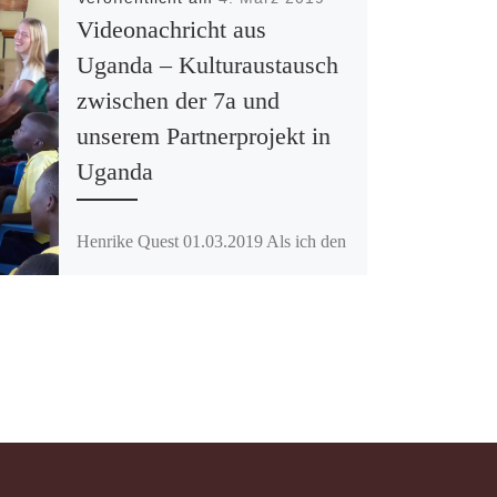
Videonachricht aus
Uganda – Kulturaustausch
zwischen der 7a und
unserem Partnerprojekt in
Uganda
Henrike Quest 01.03.2019 Als ich den
Klassenraum der siebten Klasse der
Primary School St. Mauritz Obiya
Palaro betrete, verstummen die
Gespräche der […]