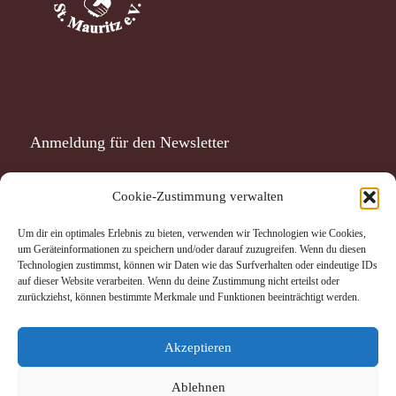
Anmeldung für den Newsletter
Cookie-Zustimmung verwalten
Ich habe die
Datenschutzerklärung
gelesen und akzeptiere
Um dir ein optimales Erlebnis zu bieten, verwenden wir Technologien wie Cookies,
um Geräteinformationen zu speichern und/oder darauf zuzugreifen. Wenn du diesen
sie.
Technologien zustimmst, können wir Daten wie das Surfverhalten oder eindeutige IDs
auf dieser Website verarbeiten. Wenn du deine Zustimmung nicht erteilst oder
Datenschutzerklärung
zurückziehst, können bestimmte Merkmale und Funktionen beeinträchtigt werden.
Ich akzeptiere die Datenschutzerklärung.
Akzeptieren
Ablehnen