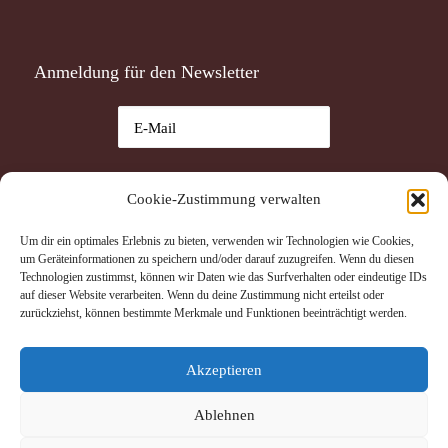
Anmeldung für den Newsletter
Ich habe die
Datenschutzerklärung
gelesen und akzeptiere
Cookie-Zustimmung verwalten
sie.
Um dir ein optimales Erlebnis zu bieten, verwenden wir Technologien wie Cookies,
Datenschutzerklärung
um Geräteinformationen zu speichern und/oder darauf zuzugreifen. Wenn du diesen
Ich akzeptiere die Datenschutzerklärung.
Technologien zustimmst, können wir Daten wie das Surfverhalten oder eindeutige IDs
auf dieser Website verarbeiten. Wenn du deine Zustimmung nicht erteilst oder
zurückziehst, können bestimmte Merkmale und Funktionen beeinträchtigt werden.
Akzeptieren
Ablehnen