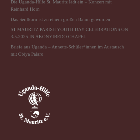
Die Uganda-Hilfe St. Mauritz lädt ein – Konzert mit
Reinhard Horn
Das Senfkorn ist zu einem großen Baum geworden
ST MAURITZ PARISH YOUTH DAY CELEBRATIONS ON
3.5.2025 IN AKONYIBEDO CHAPEL
Briefe aus Uganda – Annette-Schüler*innen im Austausch
mit Obiya Palaro