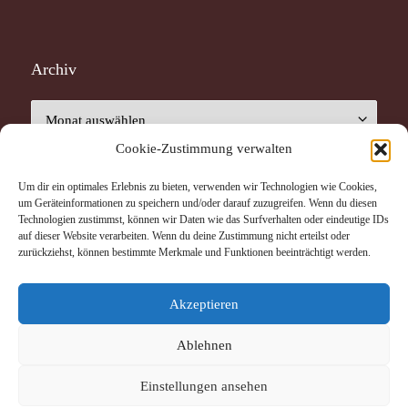
Archiv
Archiv
Cookie-Zustimmung verwalten
Um dir ein optimales Erlebnis zu bieten, verwenden wir Technologien wie Cookies,
um Geräteinformationen zu speichern und/oder darauf zuzugreifen. Wenn du diesen
Technologien zustimmst, können wir Daten wie das Surfverhalten oder eindeutige IDs
auf dieser Website verarbeiten. Wenn du deine Zustimmung nicht erteilst oder
Neueste Beiträge
zurückziehst, können bestimmte Merkmale und Funktionen beeinträchtigt werden.
Earth.Choir.Kids – Konzert mit Kinderliedermacher
Reinhard Horn und dem Chor der St. Mauritz-Grundschule
Akzeptieren
Die Uganda-Hilfe St. Mauritz lädt ein – Konzert mit
Ablehnen
Reinhard Horn
Das Senfkorn ist zu einem großen Baum geworden
Einstellungen ansehen