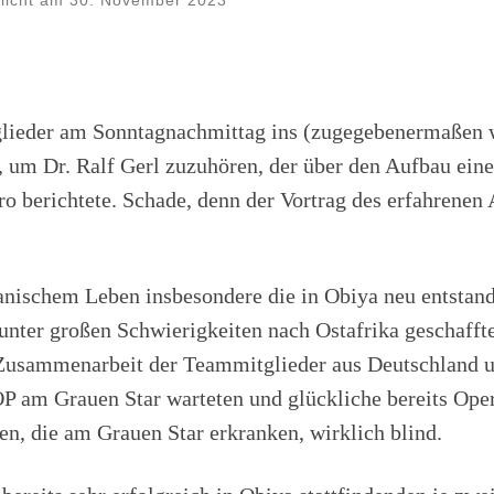
tlicht am
30. November 2023
ieder am Sonntagnachmittag ins (zugegebenermaßen wg
 um Dr. Ralf Gerl zuzuhören, der über den Aufbau eine
o berichtete. Schade, denn der Vortrag des erfahrenen 
kanischem Leben insbesondere die in Obiya neu entstan
e unter großen Schwierigkeiten nach Ostafrika geschaf
e Zusammenarbeit der Teammitglieder aus Deutschland u
P am Grauen Star warteten und glückliche bereits Oper
n, die am Grauen Star erkranken, wirklich blind.