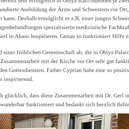
ie bereits sehr erfolgreich in Obiya stattfindenden je
undierte Ausbildung der Ärzte und Schwestern vor Ort, 
n kann. Deshalb ermöglicht er z.B. einer jungen Schwe
ugenbehandlungen spezialisierte medizinische Fachkraf
rl in Ahaus hospitieren. Genau so funktioniert Hilfe zu
einer fröhlichen Gemeinschaft ab, die in Obiya Palaro 
 Zusammenarbeit mit der Kirche vor Ort sehr gut funkti
den Gottesdiensten. Father Cyprian habe eine so positi
 inspirierend.
ch glücklich, dass diese Zusammenarbeit mit Dr. Gerl u
underbar funktioniert und bedankt sich herzlich dafür