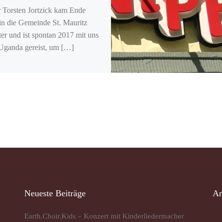
r Torsten Jortzick kam Ende
in die Gemeinde St. Mauritz
er und ist spontan 2017 mit uns
Uganda gereist, um […]
Neueste Beiträge
An
Earth.Choir.Kids – Konzert mit Kinderliedermacher