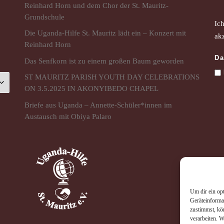
Reinhard Horn und dem Chor der St. Mauritz-
Grundschule
Ic
Die Uganda-Hilfe St. Mauritz lädt ein – Konzert mit
akz
Reinhard Horn
Da
Das Senfkorn ist zu einem großen Baum geworden
ST MAURITZ PARISH YOUTH DAY CELEBRATIONS
ON 3.5.2025 IN AKONYIBEDO CHAPEL
Briefe aus Uganda – Annette-Schüler*innen im
Austausch mit Obiya Palaro
Um dir ein op
Geräteinforma
zustimmst, kö
verarbeiten. 