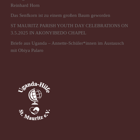
Reinhard Horn
Das Senfkorn ist zu einem großen Baum geworden
ST MAURITZ PARISH YOUTH DAY CELEBRATIONS ON
3.5.2025 IN AKONYIBEDO CHAPEL
Briefe aus Uganda – Annette-Schüler*innen im Austausch
mit Obiya Palaro