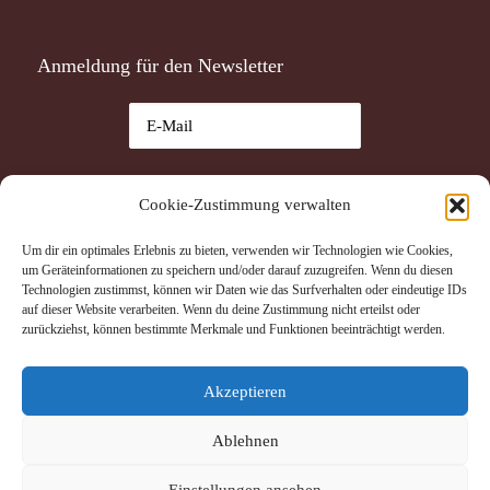
Anmeldung für den Newsletter
Ich habe die
Datenschutzerklärung
gelesen und akzeptiere
Cookie-Zustimmung verwalten
sie.
Um dir ein optimales Erlebnis zu bieten, verwenden wir Technologien wie Cookies,
Datenschutzerklärung
um Geräteinformationen zu speichern und/oder darauf zuzugreifen. Wenn du diesen
Ich akzeptiere die Datenschutzerklärung.
Technologien zustimmst, können wir Daten wie das Surfverhalten oder eindeutige IDs
auf dieser Website verarbeiten. Wenn du deine Zustimmung nicht erteilst oder
zurückziehst, können bestimmte Merkmale und Funktionen beeinträchtigt werden.
Akzeptieren
Ablehnen
Einstellungen ansehen