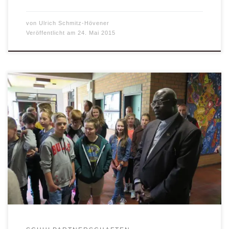
von
Ulrich Schmitz-Hövener
Veröffentlicht am
24. Mai 2015
Was für ein schöner Zufall: Der Mitbegründer der Uganda-
Hilfe St. Mauritz, Bischof Dr. Sabino Odoki, ist gerade auf
einem kurzen Überraschungsbesuch bei seinen Freunden in
Münster, als in Warendorf am Augustin-Wibbelt-
Gymnasium eine kleine Ausstellung der Aktion Tagwerk
eröffnet werden sollte. Und Bischof Sabino Odoki nahm
diese Gelegenheit nur zu gerne […]