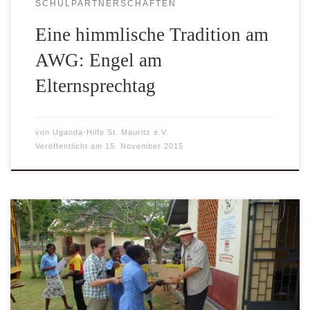
SCHULPARTNERSCHAFTEN
Eine himmlische Tradition am
AWG: Engel am
Elternsprechtag
von
Uganda-Hilfe St. Mauritz e.V.
Veröffentlicht am
15. November 2015
Jetzt ist es amtlich: Nachdem der Vorstand bereits vor
einigen Tagen mündlich und schriftlich die freudige
Nachricht erhalten hat, zum 2. Mal zu den Projekten zu
gehören, die im Rahmen der jährlich stattfindenden WN-
Weihnachts-Spendenaktion berücksichtigt werden, kann