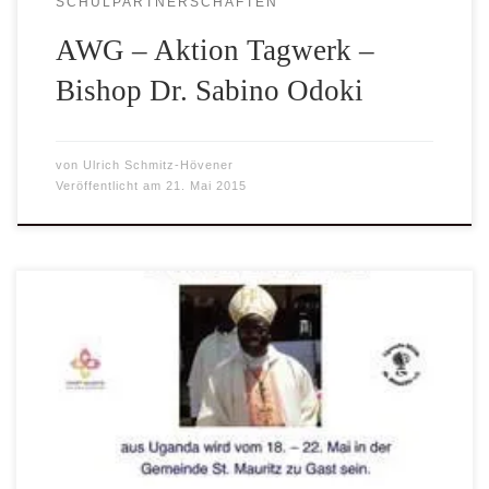
SCHULPARTNERSCHAFTEN
AWG – Aktion Tagwerk –
Bishop Dr. Sabino Odoki
von
Ulrich Schmitz-Hövener
Veröffentlicht am
21. Mai 2015
Bischof Dr. Sabino Odoki aus Uganda wird vom 18. – 22.
Mai in der Gemeinde St. Mauritz in Münster zu Gast sein;
viele werden sich an ihn erinnern. Als junger Priester hat er
immer wieder die Gemeinde St. Mauritz in Münster
besucht, die Uganda-Hilfe St. Mauritz ins Leben gerufen
und über […]