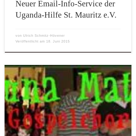
Neuer Email-Info-Service der
Uganda-Hilfe St. Mauritz e.V.
von
Ulrich Schmitz-Hövener
Veröffentlicht am
18. Juni 2015
Kirchenchor meets Gospelchor – so könnte man das
Benefiz-Konzert, das zu Gunsten der Uganda-Hilfe St.
Mauritz am 20. Juni um 19.30 Uhr in der Mauritzkirche in
Münster stattfinden wird, kennzeichnen. Der Gospelchor
Akuna Matata aus dem Kreis Gütersloh ist beim
Kirchenchor St. Mauritz zu Gast, um Spenden für
schulische- und […]