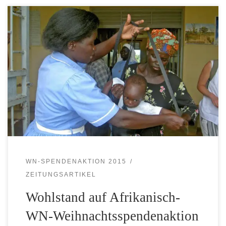
Zeitungsartikel in den Westfälischen Nachrichten am
21.11.2015 Uganda-Hilfe St. Mauritz möchte
Medizinstation im Dorf Obiya Palaro um einen Bettentrakt
erweitern -Klaus Baumeister- Münster – Die rund 20 000
Einwohner in dem Dorf Obiya Palaro im Norden Ugandas
sind – gemessen an westlichen Standards – sehr arm.
Niemand besitzt ein Auto. […]
WN-SPENDENAKTION 2015
ZEITUNGSARTIKEL
Wohlstand auf Afrikanisch-
WN-Weihnachtsspendenaktion