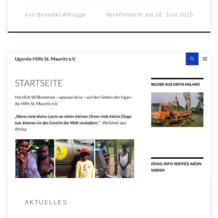
von
Benedikt Altrogge
Veröffentlicht am
18. Juni 2015
Liebe Freunde und Förderer der Uganda-Hilfe St. Mauritz
e.V. Unsere neue Homepage ist weitestgehend fertig
gestellt. Wir möchten Euch / Sie hiermit darüber
informieren, dass wir Euch / Sie in den neuen Email-Info-
Service der Uganda-Hilfe St. Mauritz e.V. aufgenommen
haben. Damit werdet Ihr / werden Sie über Neuigkeiten, die
unser […]
AKTUELLES