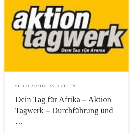
Es ist gute Tradition am Augustin-Wibbelt-Gymnasium,
dass die Schülerinnen und Schüler sich für Afrika
engagieren und so haben die Klassen 7 – 10 auch gerne an
der Aktion Tagwerk teilgenommen, die für
Bildungsprojekte in verschiedenen afrikanischen Ländern
Geld sammelt. Statt in die Schule zu gehen, arbeiten die
Schülerinnen und Schüler […]
SCHULPARTNERSCHAFTEN
Dein Tag für Afrika – Aktion
Tagwerk – Durchführung und
…