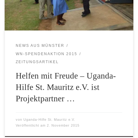
man es jetzt auch schwarz auf weiß in der aktuellen
Ausgabe WN vom 02.11.2015 […]
NEWS AUS MÜNSTER
WN-SPENDENAKTION 2015
ZEITUNGSARTIKEL
Helfen mit Freude – Uganda-
Hilfe St. Mauritz e.V. ist
Projektpartner …
von
Uganda-Hilfe St. Mauritz e.V.
Veröffentlicht am
2. November 2015