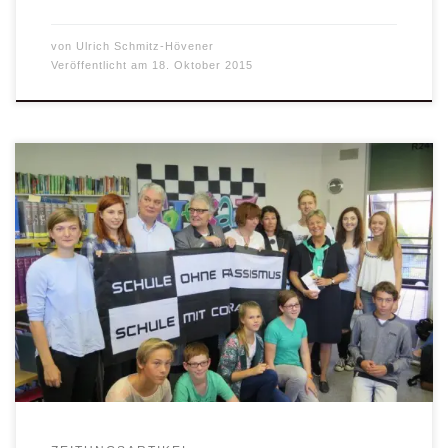
von
Ulrich Schmitz-Hövener
Veröffentlicht am
18. Oktober 2015
Am Freitag nach den großen Ferien wurde das Augustin-
Wibbelt-Gymnasium in Warendorf offiziell Schule ohne
Rassismus, Schule mit Courage. Das am AWG seit etlichen
Jahren beheimatete Uganda-Projekt hat nicht nur die
Grundlagen dafür gelegt, sondern auch den Kontakt zum
Paten der Schule, Christoph Strässer, vermittelt. Das
Augustin-Wibbelt-Gymnasium hat mit Christoph Strässer
[…]