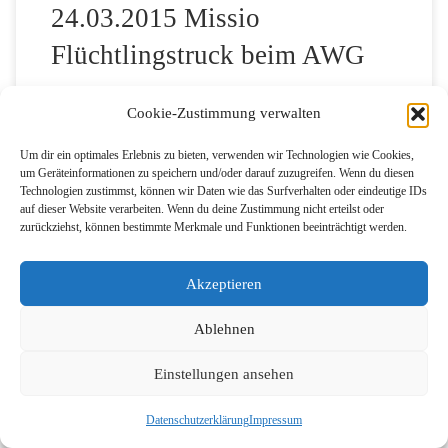
24.03.2015 Missio
Flüchtlingstruck beim AWG
Cookie-Zustimmung verwalten
von
Ulrich Schmitz-Hövener
Veröffentlicht am
25. März 2015
Um dir ein optimales Erlebnis zu bieten, verwenden wir Technologien wie Cookies,
um Geräteinformationen zu speichern und/oder darauf zuzugreifen. Wenn du diesen
Technologien zustimmst, können wir Daten wie das Surfverhalten oder eindeutige IDs
auf dieser Website verarbeiten. Wenn du deine Zustimmung nicht erteilst oder
zurückziehst, können bestimmte Merkmale und Funktionen beeinträchtigt werden.
Der Botschafter Japans Junzo Fujita überbrachte
Akzeptieren
persönlich die gute Nachricht und informierte Gulu Chief
Administrative Officer Doroth Ajwang und Head Teacher
Ablehnen
Obiya Primary School Sister Rosetta Lanyere, dass die
Einstellungen ansehen
japanische Regierung nicht nur den im Bau befindlichen
Mädchenschlaftrakt fertig stellt, sondern auch ein zweites
Datenschutz­erklärung
Impressum
Gebäude errichtet, so dass bereits […]