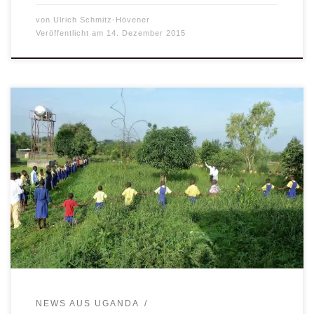
von
Ulrich Schmitz-Hövener
Veröffentlicht am
14. Dezember 2015
Dorf Obiya Palaro in Uganda bereitet sich auf neues
Krankenhaus vor / Größe je nach Spendenaufkommen -
Klaus Baumeister- Münster – Afrikaner sind pragmatisch.
Im kommenden Frühjahr wird in dem Dorf Obiya Palaro im
Norden Ugandas eine 40 mal 20 Meter große Betonplatte
gegossen. Je nachdem, wie viel Geld bei der […]
NEWS AUS UGANDA