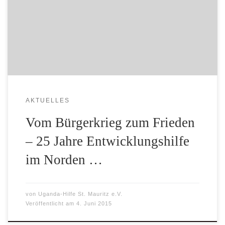
EvangelischenAuferstehungskirchengemeinde, Laerer
Landweg/Heinrich-Lersch-Weg, am Montag, den 8.
Juni 2015 um 20 Uhr gestalten werden. Erst im September
2014 ist unserer Partnergemeinde St. Mauritz Obiya zur
selbständigen Pfarrei erhoben worden und Georg Altrogge
und Ulrich Schmitz-Hövener waren vor […]
AKTUELLES
Vom Bürgerkrieg zum Frieden
– 25 Jahre Entwicklungshilfe
im Norden …
von
Uganda-Hilfe St. Mauritz e.V.
Veröffentlicht am
4. Juni 2015