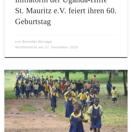
St. Mauritz e.V. feiert ihren 60.
Geburtstag
von
Benedikt Altrogge
Veröffentlicht am
27. Dezember 2015
Bau des kleinen Krankenhauses im Norden Ugandas steht
in den Startlöchern -Klaus Baumeister- Münster – „Die erste
Rate ist bereits auf dem Weg nach Uganda.“ Ulrich
Schmitz-Hövener, Vorsitzender der Uganda-Hilfe St.
Mauritz, ist glücklich über den bisherigen Verlauf der WN-
Spendenaktion. Erst jüngst hat er sich darüber informieren
lassen, dass bereits […]