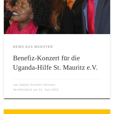
betonte vielmehr in seiner herzlichen Begrüßung, dass er
sich eine so volle Kirche wahrlich öfter wünschen würde.
Und die Zuhörer wurden nicht enttäuscht: Der Gospelchor
Akuna […]
NEWS AUS MÜNSTER
Benefiz-Konzert für die
Uganda-Hilfe St. Mauritz e.V.
von
Sabine Schmitz-Hövener
Veröffentlicht am
21. Juni 2015