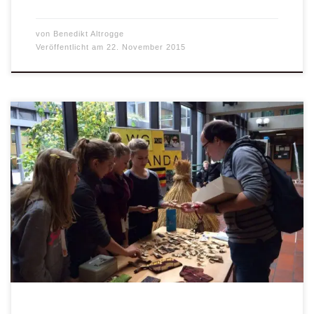
von
Benedikt Altrogge
Veröffentlicht am
22. November 2015
Die neue Klasse 7 am Augustin-Wibbelt-Gymnasium wollte
den Rekord knacken: Im letzten Jahr hatte die 9. Klasse fast
250 Euro am Elternsprechtag mit dem Verkauf der kleinen
Engel aus Uganda einnehmen können – und die 7er haben
es tatsächlich geschafft, wenn auch nur ganz knapp: 253
Euro können auf das […]