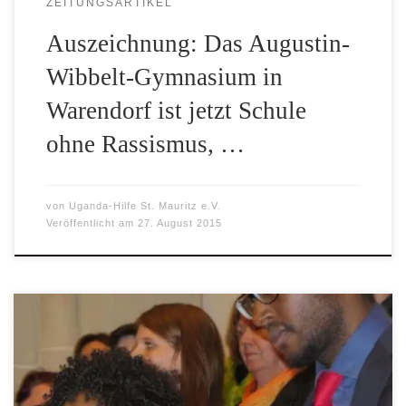
ZEITUNGSARTIKEL
Auszeichnung: Das Augustin-
Wibbelt-Gymnasium in
Warendorf ist jetzt Schule
ohne Rassismus, …
von
Uganda-Hilfe St. Mauritz e.V.
Veröffentlicht am
27. August 2015
Wenn die Verantwortlichen am Samstagnachmittag noch
Sorge hatten, ob die Kirche wohl voll würde, so erwies sich
diese Angst als völlig unbegründet: Pastor Mensinck