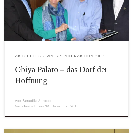
Aber ein Dorf, das eine solche Entwicklung genommen hat
wie Obiya Palaro, sei die große Ausnahme. Immer wieder
werde Obiya Palaro als „Corner of Hope“ bezeichnet, als
[…]
AKTUELLES
WN-SPENDENAKTION 2015
Obiya Palaro – das Dorf der
Hoffnung
von
Benedikt Altrogge
Veröffentlicht am
30. Dezember 2015