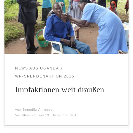
funktionierendes Netz medizinischer Hilfe aufgebaut -Klaus
Baumeister- Münster – Wer das Dorf Obiya Palaro im
Norden Ugandas verlässt, ist nach nicht einmal zwei
Kilometern im tiefsten afrikanischen Busch. Die Menschen
hier leben in einfachsten Hütten ohne Strom und fließend
Wasser. Als bäuerliche Selbstversorger […]
NEWS AUS UGANDA
WN-SPENDENAKTION 2015
Impfaktionen weit draußen
von
Benedikt Altrogge
Veröffentlicht am
19. Dezember 2015