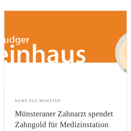
Der Münsteraner Zahnarzt Ludger Steinhaus hat im
Einverständnis mit seinen Patienten deren Zahngold
gesammelt und den Erlös auf 4000 Euro aufgerundet. Diese
Summe konnte er jetzt dem Vorsitzenden der Uganda-Hilfe
St. Mauritz e.V., Herrn Ulrich Schmitz-Hövener, übergeben.
Ludger Steinhaus kennt die Uganda-Hilfe und ihre Arbeit
im Norden Ugandas als Mitglied […]
NEWS AUS MÜNSTER
Münsteraner Zahnarzt spendet
Zahngold für Medizinstation