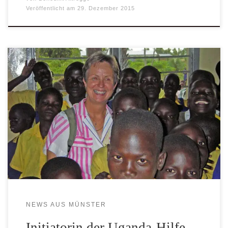
Veröffentlicht am
29. Dezember 2015
Die Mitglieder der Uganda Hilfe St. Mauritz gratulieren
Sabine Schmitz-Hövener sehr herzlich zu ihrem heutigen
Geburtstag. Durch ihre zufällige Begegnung mit dem
ugandischen Priester Sabino Odoki im Jahr 1988 ist die
Idee der Zusammenarbeit entstanden, die 1993 zur
Gründung der Uganda-Hilfe führte. Als „Mutter“ des
Projektes organisierst und führst du […]
NEWS AUS MÜNSTER
Initiatorin der Uganda-Hilfe