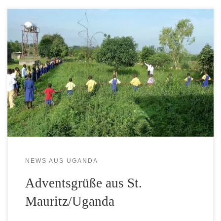
Ulrich Schmitz-Hövener, Vorstandsmitglied der Uganda-
Hilfe St. Mauritz, war vor kurzem in Uganda und berichtet
von seiner Reise: Mit herzlichen Adventsgrüßen unserer
Partnergemeinde St. Mauritz Obiya Palaro in Norduganda
im Gepäck bin ich wieder im nasskalten Münster. Der
Besuch des Hlg. Vaters Pope Francis in Kampala und der
Gottesdienst auf dem […]
NEWS AUS UGANDA
Adventsgrüße aus St.
Mauritz/Uganda