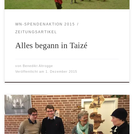
WN-SPENDENAKTION 2015
ZEITUNGSARTIKEL
Alles begann in Taizé
von
Benedikt Altrogge
Veröffentlicht am
1. Dezember 2015
Engelchen, Taschen und Schmuck und afrikanische
Flaschenöffner – über 200 Euro für unsere Partnergemeinde