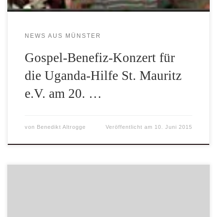
NEWS AUS MÜNSTER
Gospel-Benefiz-Konzert für
die Uganda-Hilfe St. Mauritz
e.V. am 20. …
von
Benedikt Altrogge
Veröffentlicht am
10. Juni 2015
…. so lautet das Thema des Abends, den Georg Altrogge
und Ulrich Schmitz-Hövener vom Vorstand der Uganda-
Hilfe St. Mauritz im Pfarrsaal der