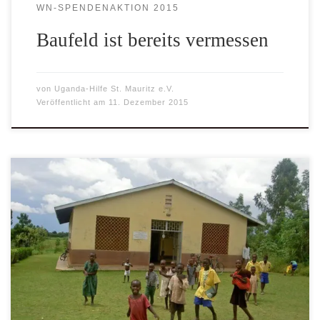
WN-SPENDENAKTION 2015
Baufeld ist bereits vermessen
von
Uganda-Hilfe St. Mauritz e.V.
Veröffentlicht am
11. Dezember 2015
Am Anfang der Uganda-Hilfe St. Mauritz stand die
Freundschaft zu einem afrikanischen Priester -Klaus
Baumeister- Münster – Wie kommt ein Verein aus Münster
auf die Idee, seit rund 25 Jahren im Norden Ugandas aktiv
zu sein und immer wieder Hilfsprojekte zum Aufbau eines
ganzen Dorfes zu leisten?