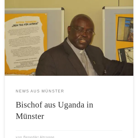
Die Uganda-Hilfe St. Mauritz lädt ein zu einem Gottesdienst
„mit viel Musik“ am heutigen Dienstag (29. Dezember) um
18 Uhr in der St.-Mauritz-Kirche. Anlass ist der Besuch des
ugandischen Bischofs Dr. Sabino Odoki derzeit in Münster.
Die Uganda-Hilfe St. Mauritz ist in diesem Jahr Partner der
WN-Spendenaktion.
NEWS AUS MÜNSTER
Bischof aus Uganda in
Münster
von
Benedikt Altrogge