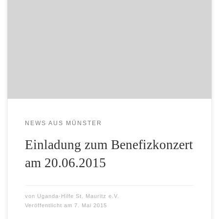
Matata und vom Kirchenchor St. Mauritz gestaltet
wird, findet am 20. Juni um 19.30 Uhr in der Mauritzkirche
statt. Der Gospelchor Akuna Matata wird seit einigen Jahren
durch mehrere Afrikaner aus dem Kongo, Namibia, Nigeria
und Ruanda unterstützt, die in Münster und im Kreis
Gütersloh leben. Der Chor profitiert dabei von […]
NEWS AUS MÜNSTER
Einladung zum Benefizkonzert
am 20.06.2015
von
Uganda-Hilfe St. Mauritz e.V.
Veröffentlicht am
7. Mai 2015