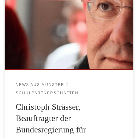
Gleich zu Beginn des neuen Jahres, am 23. Januar 2015
wird Münsters Bundestagsabgeordneter und Beauftragter
der Bundesregierung für Menschenrechtspolitik und
Humanitäre Hilfe auf Einladung der Uganda-Hilfe St.
Mauritz e.V. das Augustin-Wibbelt-Gymnasium in
Warendorf besuchen, um mit Schülerinnen und Schülern
über humanitäre Fragen unter besonderer Berücksichtigung
der weltweiten Flüchtlingsproblematik ins Gespräch […]
NEWS AUS MÜNSTER
SCHULPARTNERSCHAFTEN
Christoph Strässer,
Beauftragter der
Bundesregierung für