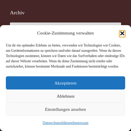
Archiv
Archiv
Cookie-Zustimmung verwalten
Um dir ein optimales Erlebnis zu bieten, verwenden wir Technologien wie Cookies,
um Geräteinformationen zu speichern und/oder darauf zuzugreifen. Wenn du diesen
Technologien zustimmst, können wir Daten wie das Surfverhalten oder eindeutige IDs
auf dieser Website verarbeiten. Wenn du deine Zustimmung nicht erteilst oder
Neueste Beiträge
zurückziehst, können bestimmte Merkmale und Funktionen beeinträchtigt werden.
Earth.Choir.Kids – Konzert mit Kinderliedermacher
Akzeptieren
Reinhard Horn und dem Chor der St. Mauritz-Grundschule
Ablehnen
Die Uganda-Hilfe St. Mauritz lädt ein – Konzert mit
Reinhard Horn
Einstellungen ansehen
Das Senfkorn ist zu einem großen Baum geworden
ST MAURITZ PARISH YOUTH DAY CELEBRATIONS ON
Datenschutz­erklärung
Impressum
3.5.2025 IN AKONYIBEDO CHAPEL