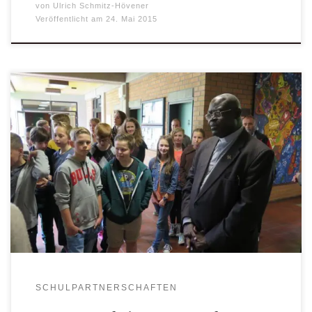
von
Ulrich Schmitz-Hövener
Veröffentlicht am
24. Mai 2015
Was für ein schöner Zufall: Der Mitbegründer der Uganda-
Hilfe St. Mauritz, Bischof Dr. Sabino Odoki, ist gerade auf
einem kurzen Überraschungsbesuch bei seinen Freunden in
Münster, als in Warendorf am Augustin-Wibbelt-
Gymnasium eine kleine Ausstellung der Aktion Tagwerk
eröffnet werden sollte. Und Bischof Sabino Odoki nahm
diese Gelegenheit nur zu gerne […]
SCHULPARTNERSCHAFTEN