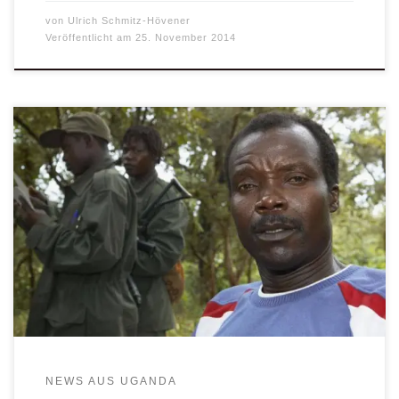
von
Ulrich Schmitz-Hövener
Veröffentlicht am
25. November 2014
Ergibt er sich oder ergibt er sich nicht? Seit am Mittwoch
(20.10.2013) bekannt wurde, dass LRA-Chef Joseph Kony
mit dem Präsidenten der Zentralafrikanischen Republik
über seine mögliche Aufgabe verhandeln will, stellen sich
in Ostafrika viele diese Frage.
NEWS AUS UGANDA