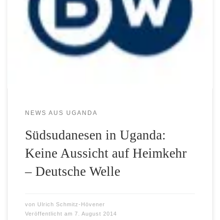
Die Unruhen im Südsudan halten seit Ende 2013 an.
Hundertausende sind aus dem Land geflohen, viele ins
Nachbarland Uganda. Dort stoßen Flüchtlingslager an ihre
Grenzen.
NEWS AUS UGANDA
Südsudanesen in Uganda:
Keine Aussicht auf Heimkehr
– Deutsche Welle
von
Ulrich Schmitz-Hövener
Veröffentlicht am
7. August 2014