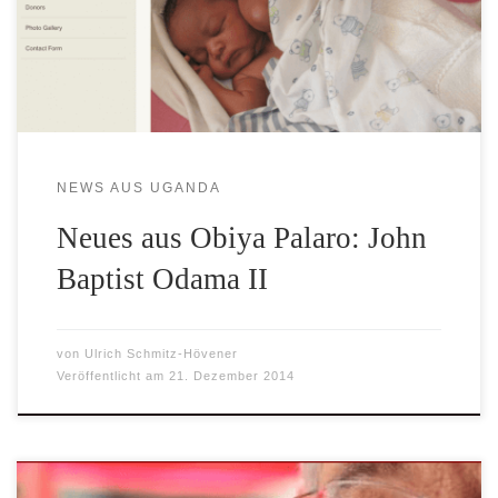
Sohnes, welcher nach John Baptist Odama, dem
Archbishop von Gulu benannt wurde. Wir danken Sister Jo
Ann […]
NEWS AUS UGANDA
Neues aus Obiya Palaro: John
Baptist Odama II
von
Ulrich Schmitz-Hövener
Veröffentlicht am
21. Dezember 2014