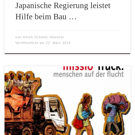
Japanische Regierung leistet
Hilfe beim Bau …
von
Ulrich Schmitz-Hövener
Veröffentlicht am
22. März 2015
Am Beispiel von Bürgerkriegsflüchtlingen im Ost-Kongo,
einem Nachbarland Ugandas, werden die Schüler durch die
multimediale Ausstellung im Truck für die
Ausnahmesituation von Flucht und Vertreibung
sensibilisiert. So wird in mehreren Stationen die
exemplarische Geschichte eines Flüchtlings aus der
Demokratischen Republik Kongo erzählt.