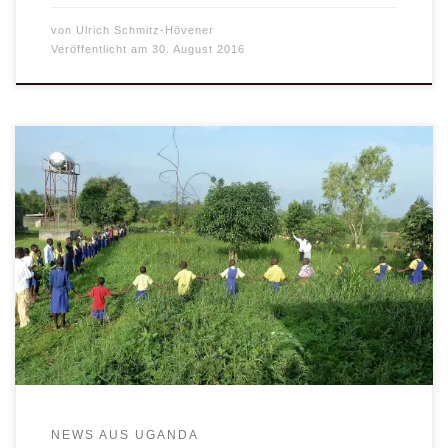
von
Ulrich Schmitz-Hövener
Veröffentlicht am
30. August 2016
Ulrich Schmitz-Hövener, Vorstandsmitglied der Uganda-
Hilfe St. Mauritz, war vor kurzem in Uganda und berichtet
von seiner Reise: Mit herzlichen Adventsgrüßen unserer
Partnergemeinde St. Mauritz Obiya Palaro in Norduganda
im Gepäck bin ich wieder im nasskalten Münster. Der
Besuch des Hlg. Vaters Pope Francis in Kampala und der
Gottesdienst auf dem […]
NEWS AUS UGANDA