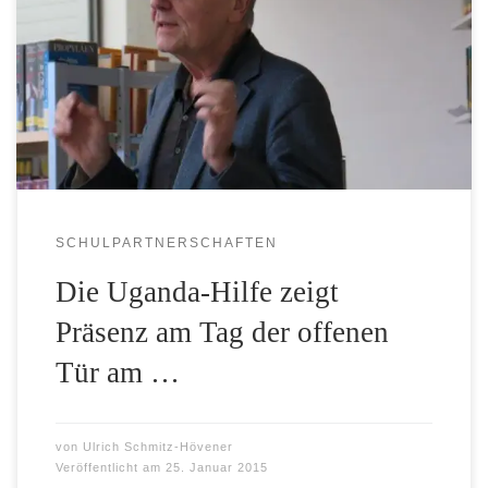
* Der Menschenrechtsbeauftragte der Bundesregierung,
Christoph Strässer, besucht das Aufbaugymnasium in
Warendorf * Schülerinnen und Schüler der 7. Klasse
verkaufen ugandischen Schmuck
SCHULPARTNERSCHAFTEN
Die Uganda-Hilfe zeigt
Präsenz am Tag der offenen
Tür am …
von
Ulrich Schmitz-Hövener
Veröffentlicht am
25. Januar 2015