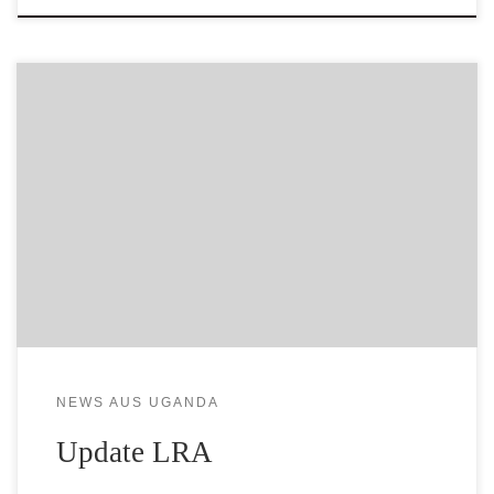
2016 AUGUST – Quelle Deutsche Welle – 30.08.2016
Ugandas Armee zieht sich aus der Jagd auf Rebellenchef
Kony zurück. Ugandas Armee will die Jagd auf LRA-Chef
Joseph Kony einstellen. Für die Regierung sind die
Rebellen kein Risiko mehr, zudem ist der Militäreinsatz
teuer. Doch wer schützt dann die Zivilbevölkerung in […]
NEWS AUS UGANDA
Update LRA