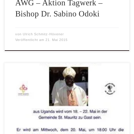
AWG – Aktion Tagwerk –
Bishop Dr. Sabino Odoki
von
Ulrich Schmitz-Hövener
Veröffentlicht am
21. Mai 2015
Bischof Dr. Sabino Odoki aus Uganda wird vom 18. – 22.
Mai in der Gemeinde St. Mauritz in Münster zu Gast sein;
viele werden sich an ihn erinnern. Als junger Priester hat er
immer wieder die Gemeinde St. Mauritz in Münster
besucht, die Uganda-Hilfe St. Mauritz ins Leben gerufen
und über […]