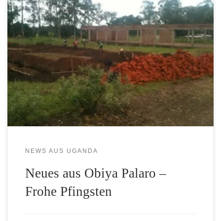
Pfingstsonntag erreichte uns folgende Mail von Fr. Cyprian
aus Obiya Palaro: Dear friends of Uganda-Help and parish
of St. Mauriz Münster. Pentecost Greetings from St.
Mauritz Obiya Palaro. The work on the Dormitory has
officially startet. In six months or less it should completed.
We hope that next academic year our school […]
NEWS AUS UGANDA
Neues aus Obiya Palaro –
Frohe Pfingsten