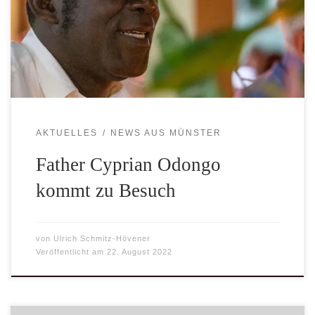
eingeladen. Die Uganda-Hilfe St. Mauritz ist seit einigen
Jahren Partner von „Weltwärts“, einer Organisation des
Bistums, die jungen Menschen nach dem Abitur einen
einjährigen Aufenthalt in Ländern Afrikas ermöglicht. […]
AKTUELLES
NEWS AUS MÜNSTER
Father Cyprian Odongo
kommt zu Besuch
von
Ulrich Schmitz-Hövener
Veröffentlicht am
22. August 2022