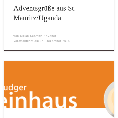
Adventsgrüße aus St.
Mauritz/Uganda
von
Ulrich Schmitz-Hövener
Veröffentlicht am
14. Dezember 2015
Der Münsteraner Zahnarzt Ludger Steinhaus hat im
Einverständnis mit seinen Patienten deren Zahngold
gesammelt und den Erlös auf 4000 Euro aufgerundet. Diese
Summe konnte er jetzt dem Vorsitzenden der Uganda-Hilfe
St. Mauritz e.V., Herrn Ulrich Schmitz-Hövener, übergeben.
Ludger Steinhaus kennt die Uganda-Hilfe und ihre Arbeit
im Norden Ugandas als Mitglied […]