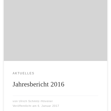
Liebe Freunde und Förderer der Uganda-Hilfe St. Mauritz
e.V. Nach einem schwierigen Jahr – den Wahlen in
Großbritannien und in den USA, die jeder im
postfaktischem Zeitalter unterschiedlich bewertet, dem
brutalen Krieg in Syrien, dem politischen Gezerre wegen
der Flüchtlinge in Deutschland, den sinnlosen Attentaten,
zuletzt in Berlin – möchten […]
AKTUELLES
Jahresbericht 2016
von
Ulrich Schmitz-Hövener
Veröffentlicht am
6. Januar 2017