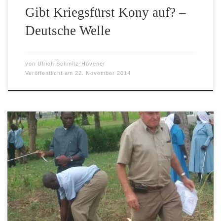
Gibt Kriegsfürst Kony auf? –
Deutsche Welle
von
Ulrich Schmitz-Hövener
Veröffentlicht am
22. November 2014
Am 9. August 2014 verstarb in Ellwangen Bruder Michael
Dietrich, Brother Mike, wie er von uns und unseren
Freunden in Gulu genannt wurde.