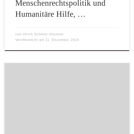
Menschenrechtspolitik und
Humanitäre Hilfe, …
von
Ulrich Schmitz-Hövener
Veröffentlicht am
11. Dezember 2014
Ob auf dem Adventsbasar der Gemeinde St. Mauritz am
ersten Adventssonntag oder am Nikolaustag im Bio Laden
Slickertann auf der Warendorfer Straße oder auch am
Elternsprechtag im Augustin-Wibbelt-Gymnasium in
Warendorf – der Verkauf der kleinen Mukisa-Engel hat sich
jedes Mal voll gelohnt.