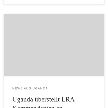
Ein führender Kommandeur der berüchtigten ugandischen
Rebellenorganisation Lord’s Resistance Army (LRA) soll
dem Internationalen Strafgerichtshof (IStGH) in Den Haag
übergeben werden. Gegen den 34-Jährigen liegt bereits seit
2005 ein Haftbefehl aus Den Haag wegen
Kriegsverbrechen und Verbrechen gegen die
Menschlichkeit vor. Ongwen hatte sich vor kurzem einer
US-Spezialeinheit gestellt und […]
NEWS AUS UGANDA
Uganda überstellt LRA-