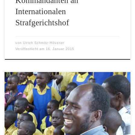
Kommandanten an
Internationalen
Strafgerichtshof
von
Ulrich Schmitz-Hövener
Veröffentlicht am
16. Januar 2015
Liebe Freunde und Förderer der Uganda-Hilfe St. Mauritz
e.V. Zum Jahreswechsel möchte die Uganda-Hilfe St.
Mauritz e.V. über das Jahr 2014 berichten und allen
Freunden und Förderern für ihr Engagement ganz herzlich
danken.