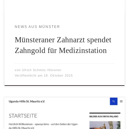
NEWS AUS MÜNSTER
Münsteraner Zahnarzt spendet
Zahngold für Medizinstation
von
Ulrich Schmitz-Hövener
Veröffentlicht am
18. Oktober 2015
Liebe Freunde und Förderer der Uganda-Hilfe St. Mauritz
e.V. Unsere neue Homepage ist weitestgehend fertig
gestellt. Wir möchten Euch / Sie hiermit darüber