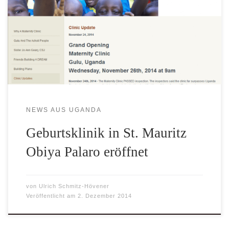
Geburtsklinik eröffnet. Wir danken und gratulieren Sister Jo
Ann Geary, CSJ und ihren Freunden. Weitere Informationen
finden Sie hier: http://www.maternityclinicgulu.com
NEWS AUS UGANDA
Geburtsklinik in St. Mauritz
Obiya Palaro eröffnet
von
Ulrich Schmitz-Hövener
Veröffentlicht am
2. Dezember 2014