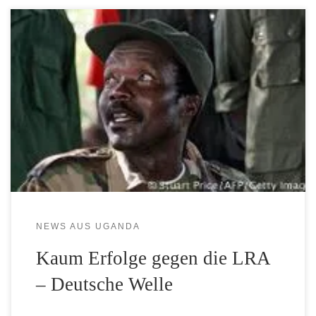
Die LRA von Rebellenchef Kony hat in diesem Jahr
doppelt so viele Menschen entführt wie noch in 2012. Bei
den Staaten, die in einer gemeinsamen Militäraktion die
LRA bekämpfen, haben im Moment jedoch andere Dinge
Priorität.
NEWS AUS UGANDA
Kaum Erfolge gegen die LRA
– Deutsche Welle