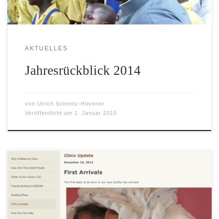
AKTUELLES
Jahresrückblick 2014
von
Ulrich Schmitz-Hövener
Veröffentlicht am
1. Januar 2015
Bereits am 05.12.2014 erblickte das 1. Kind in der neuen
Geburtsstation, welche unserem Health Centre
angeschlossen ist, das Licht der Welt. Wir gratulieren den
glücklichen Eltern Evelyn und Jeffery zu der Geburt ihres