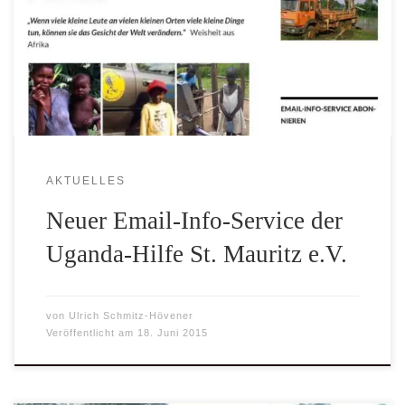
informieren, dass wir Euch / Sie in den neuen Email-Info-
Service der Uganda-Hilfe St. Mauritz e.V. aufgenommen
haben. Damit werdet Ihr / werden Sie über Neuigkeiten, die
unser […]
AKTUELLES
Neuer Email-Info-Service der
Uganda-Hilfe St. Mauritz e.V.
von
Ulrich Schmitz-Hövener
Veröffentlicht am
18. Juni 2015