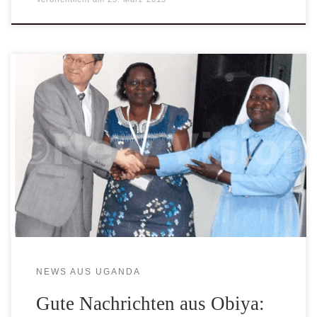
Der Botschafter Japans Junzo Fujita überbrachte
persönlich die gute Nachricht und informierte Gulu Chief
Administrative Officer Doroth Ajwang und Head Teacher
Obiya Primary School Sister Rosetta Lanyere, dass die
japanische Regierung nicht nur den im Bau befindlichen
Mädchenschlaftrakt fertig stellt, sondern auch ein zweites
Gebäude errichtet, so dass bereits […]
NEWS AUS UGANDA
Gute Nachrichten aus Obiya: